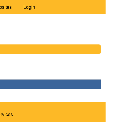
bsites
Login
ervices