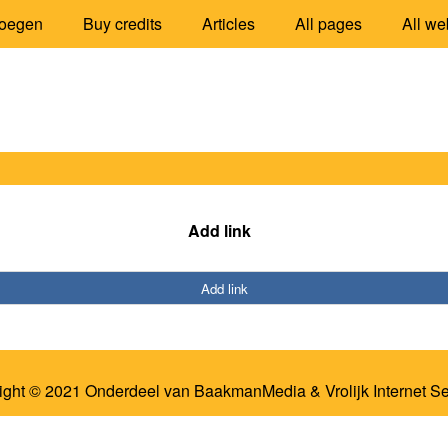
oegen
Buy credits
Articles
All pages
All we
Add link
Add link
ight © 2021 Onderdeel van
BaakmanMedia
&
Vrolijk Internet S